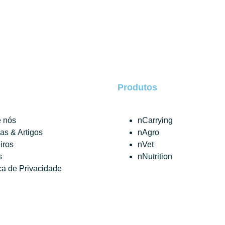
Produtos
 nós
nCarrying
ias & Artigos
nAgro
iros
nVet
s
nNutrition
ica de Privacidade