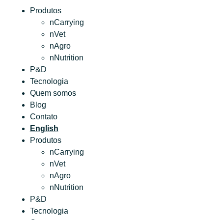
Produtos
nCarrying
nVet
nAgro
nNutrition
P&D
Tecnologia
Quem somos
Blog
Contato
English
Produtos
nCarrying
nVet
nAgro
nNutrition
P&D
Tecnologia