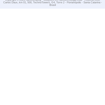
Carlos Daux, km 01, 500, TechnoTowers, G4, Torre 2 - Florianópolis - Santa Catarina -
Brasil