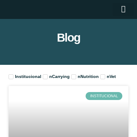
Quem somos
Blog
Institucional
nCarrying
nNutrition
nVet
INSTITUCIONAL