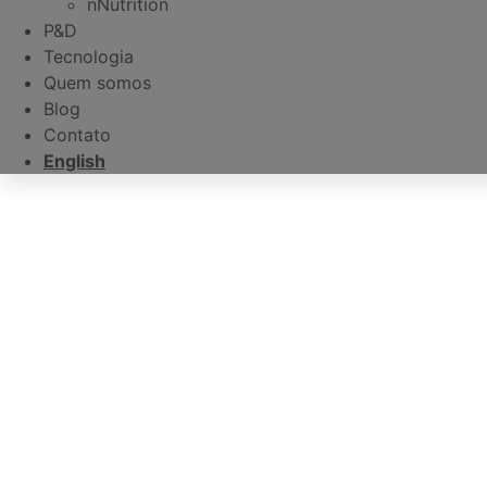
nNutrition
P&D
Tecnologia
Quem somos
Blog
Contato
English