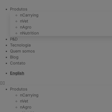
Ir
para
Produtos
o
nCarrying
conteúdo
nVet
nAgro
nNutrition
P&D
Tecnologia
Quem somos
Blog
Contato
English
Produtos
nCarrying
nVet
nAgro