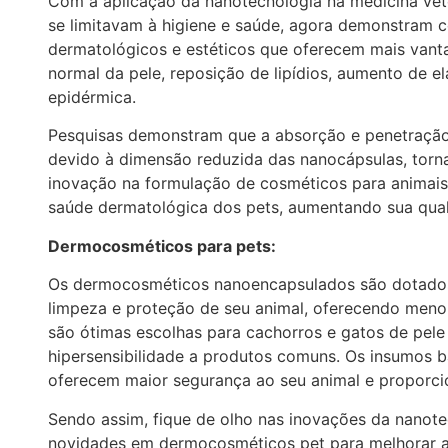
Com a aplicação da nanotecnologia na medicina vete
se limitavam à higiene e saúde, agora demonstram c
dermatológicos e estéticos que oferecem mais vanta
normal da pele, reposição de lipídios, aumento de el
epidérmica.
Pesquisas demonstram que a absorção e penetração d
devido à dimensão reduzida das nanocápsulas, torn
inovação na formulação de cosméticos para animais 
saúde dermatológica dos pets, aumentando sua qual
Dermocosméticos para pets:
Os dermocosméticos nanoencapsulados são dotados
limpeza e proteção de seu animal, oferecendo menores
são ótimas escolhas para cachorros e gatos de pele
hipersensibilidade a produtos comuns. Os insumos
oferecem maior segurança ao seu animal e proporci
Sendo assim, fique de olho nas inovações da nanotec
novidades em dermocosméticos pet para melhorar a 