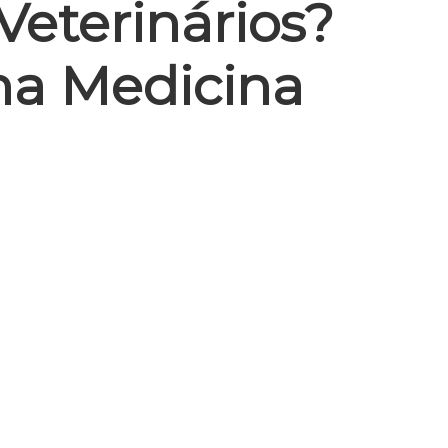
eterinários?
na Medicina