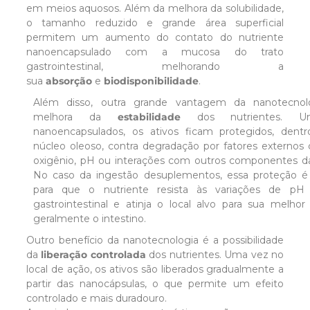
em meios aquosos. Além da melhora da solubilidade,
o tamanho reduzido e grande área superficial
permitem um aumento do contato do nutriente
nanoencapsulado com a mucosa do trato
gastrointestinal, melhorando a
sua
absorção
e
biodisponibilidade
.
Além disso, outra grande vantagem da nanotecnol
melhora
da
estabilidade
dos nutrientes. 
nanoencapsulados, os
ativos ficam protegidos, den
núcleo oleoso, contra
degradação por fatores externos 
oxigênio, pH ou
interações com outros componentes da
No caso da
ingestão desuplementos, essa proteção é 
para que o
nutriente resista às variações de pH
gastrointestinal e
atinja o local alvo para sua melhor
geralmente o intestino.
Outro benefício da nanotecnologia é a possibilidade
da
liberação controlada
dos nutrientes. Uma vez no
local de ação, os ativos são liberados gradualmente a
partir das nanocápsulas, o que permite um efeito
controlado e mais duradouro.