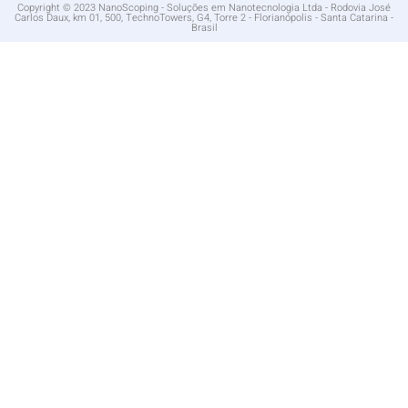
Copyright © 2023 NanoScoping - Soluções em Nanotecnologia Ltda - Rodovia José
Carlos Daux, km 01, 500, TechnoTowers, G4, Torre 2 - Florianópolis - Santa Catarina -
Brasil