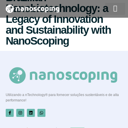
Nanobiotechnology: a
Legacy of Innovation
Quem somos
and Sustainability with
NanoScoping
Utilizando a nTechnology® para fornecer soluções sustentáveis e de alta
performance!