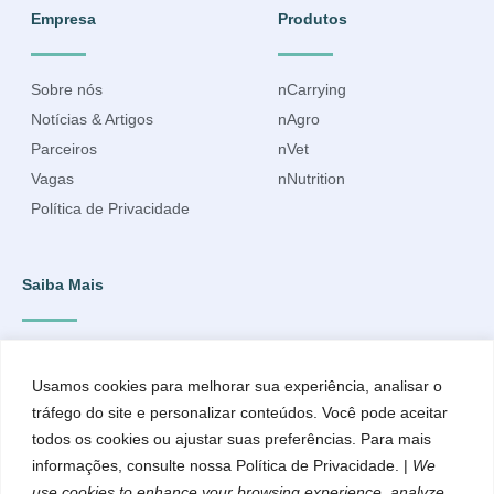
Empresa
Produtos
Sobre nós
nCarrying
Notícias & Artigos
nAgro
Parceiros
nVet
Vagas
nNutrition
Política de Privacidade
Saiba Mais
Inscreva-se para ficar por dentro do que acontece e receber
informações atualizadas.
Usamos cookies para melhorar sua experiência, analisar o
tráfego do site e personalizar conteúdos. Você pode aceitar
todos os cookies ou ajustar suas preferências. Para mais
informações, consulte nossa Política de Privacidade. |
We
use cookies to enhance your browsing experience, analyze