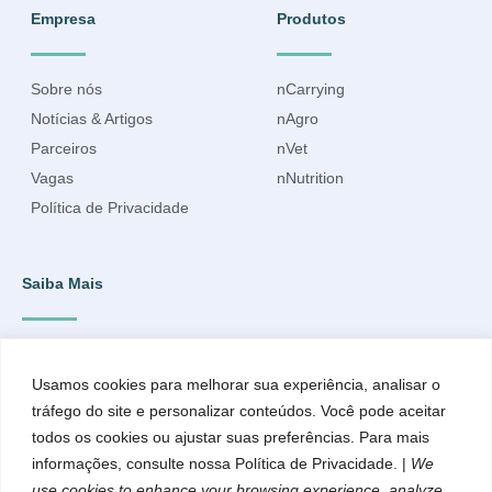
Empresa
Produtos
Sobre nós
nCarrying
Notícias & Artigos
nAgro
Parceiros
nVet
Vagas
nNutrition
Política de Privacidade
Saiba Mais
Inscreva-se para ficar por dentro do que acontece e receber
informações atualizadas.
Usamos cookies para melhorar sua experiência, analisar o
tráfego do site e personalizar conteúdos. Você pode aceitar
todos os cookies ou ajustar suas preferências. Para mais
informações, consulte nossa Política de Privacidade. |
We
use cookies to enhance your browsing experience, analyze