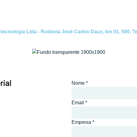
nologia Ltda - Rodovia José Carlos Daux, km 01, 500, Tec
ial
Nome
*
Email
*
Empresa
*