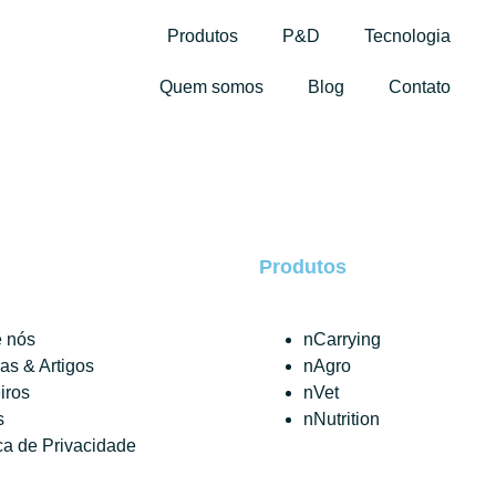
Produtos
P&D
Tecnologia
Quem somos
Blog
Contato
Produtos
 nós
nCarrying
ias & Artigos
nAgro
iros
nVet
s
nNutrition
ica de Privacidade