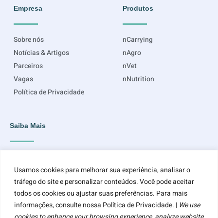
Empresa
Produtos
Sobre nós
nCarrying
Notícias & Artigos
nAgro
Parceiros
nVet
Vagas
nNutrition
Política de Privacidade
Saiba Mais
Inscreva-se para ficar por dentro do que acontece e receber informações
atualizadas.
Usamos cookies para melhorar sua experiência, analisar o
tráfego do site e personalizar conteúdos. Você pode aceitar
todos os cookies ou ajustar suas preferências. Para mais
informações, consulte nossa Política de Privacidade. |
We use
cookies to enhance your browsing experience, analyze website