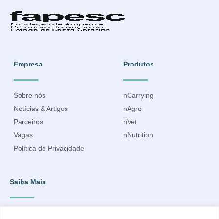
Empresa
Produtos
Sobre nós
nCarrying
Notícias & Artigos
nAgro
Parceiros
nVet
Vagas
nNutrition
Política de Privacidade
Saiba Mais
Inscreva-se para ficar por dentro do que acontece e receber