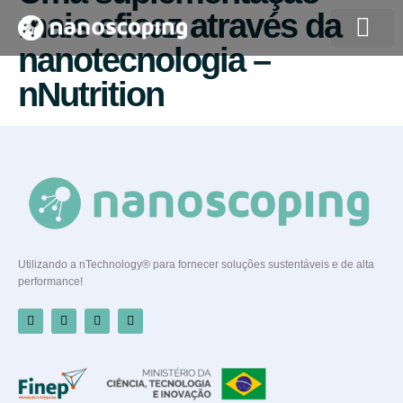
mais eficaz através da
nanotecnologia –
Quem somos
nNutrition
Utilizando a nTechnology® para fornecer soluções sustentáveis e de alta
performance!