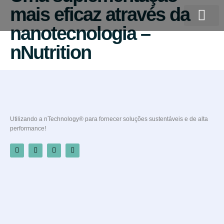
mais eficaz através da
nanotecnologia –
Quem somos
nNutrition
Utilizando a nTechnology® para fornecer soluções sustentáveis e de alta
performance!