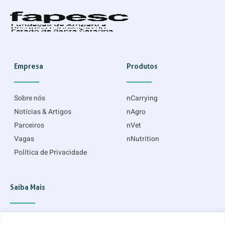
Empresa
Produtos
Sobre nós
nCarrying
Notícias & Artigos
nAgro
Parceiros
nVet
Vagas
nNutrition
Política de Privacidade
Saiba Mais
Inscreva-se para ficar por dentro do que acontece e receber informações