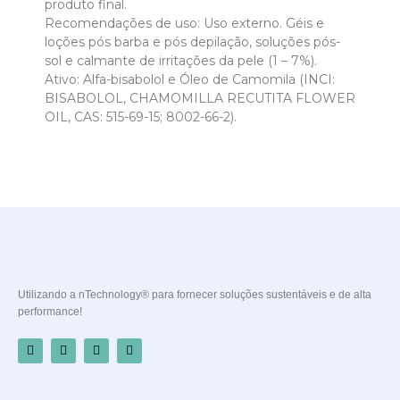
produto final.
Recomendações de uso: Uso externo. Géis e
loções pós barba e pós depilação, soluções pós-
sol e calmante de irritações da pele (1 – 7%).
Ativo: Alfa-bisabolol e Óleo de Camomila (INCI:
BISABOLOL, CHAMOMILLA RECUTITA FLOWER
OIL, CAS: 515-69-15; 8002-66-2).
Utilizando a nTechnology® para fornecer soluções sustentáveis e de alta
performance!