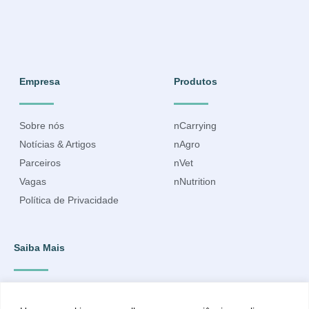
Empresa
Produtos
Sobre nós
nCarrying
Notícias & Artigos
nAgro
Parceiros
nVet
Vagas
nNutrition
Política de Privacidade
Saiba Mais
Inscreva-se para ficar por dentro do que acontece e receber
informações atualizadas.