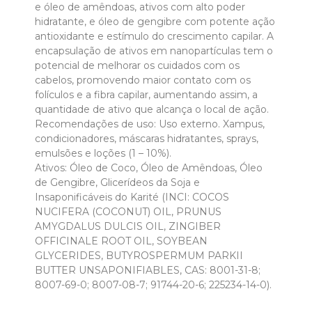
e óleo de amêndoas, ativos com alto poder
hidratante, e óleo de gengibre com potente ação
antioxidante e estímulo do crescimento capilar. A
encapsulação de ativos em nanopartículas tem o
potencial de melhorar os cuidados com os
cabelos, promovendo maior contato com os
folículos e a fibra capilar, aumentando assim, a
quantidade de ativo que alcança o local de ação.
Recomendações de uso: Uso externo. Xampus,
condicionadores, máscaras hidratantes, sprays,
emulsões e loções (1 – 10%).
Ativos: Óleo de Coco, Óleo de Amêndoas, Óleo
de Gengibre, Glicerídeos da Soja e
Insaponificáveis do Karité (INCI: COCOS
NUCIFERA (COCONUT) OIL, PRUNUS
AMYGDALUS DULCIS OIL, ZINGIBER
OFFICINALE ROOT OIL, SOYBEAN
GLYCERIDES, BUTYROSPERMUM PARKII
BUTTER UNSAPONIFIABLES, CAS: 8001-31-8;
8007-69-0; 8007-08-7; 91744-20-6; 225234-14-0).