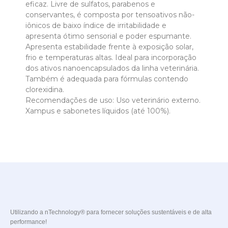
eficaz. Livre de sulfatos, parabenos e
conservantes, é c
omposta por tensoativos não-
iônicos de baixo índice de irritabilidade e
apresenta ótimo sensorial e poder espumante.
Apresenta estabilidade frente à exposição solar,
frio e temperaturas altas.
Ideal para incorporação
dos ativos nanoencapsulados da linha veterinária.
T
ambém é a
dequada para fórmulas contendo
clorexidina.
Recomendações de uso: Uso veterinário externo.
Xampus e sabonetes líquidos (até 100%).
Utilizando a nTechnology® para fornecer soluções sustentáveis e de alta
performance!